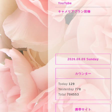
YouTube
キャメリアブラン前橋
2026.08.09 Sunday
カウンター
Today
129
Yesterday
778
Total
704553
携帯サイト