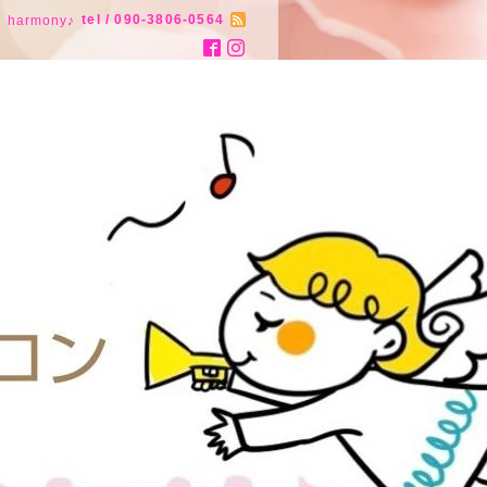
tel / 090-3806-0564
armony♪