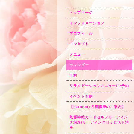
トップページ
インフォメーション
プロフィール
コンセプト
メニュー
カレンダー
予約
リラクゼーションメニュー/ご予約
イベント予約
【harmony各種講座のご案内】
氣響神結カードセルフリーディン
グ講座/リーディングセラピスト講
座