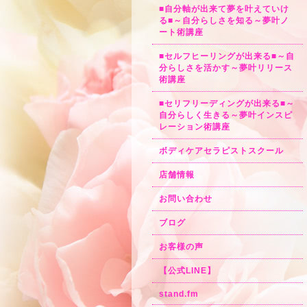
■自分軸が出来て夢を叶えていけ
る■～自分らしさを知る～夢叶ノ
ート術講座
■セルフヒーリングが出来る■～自
分らしさを活かす～夢叶リリース
術講座
■セリフリーディングが出来る■～
自分らしく生きる～夢叶インスピ
レーション術講座
ボディケアセラピストスクール
店舗情報
お問い合わせ
ブログ
お客様の声
【公式LINE】
stand.fm