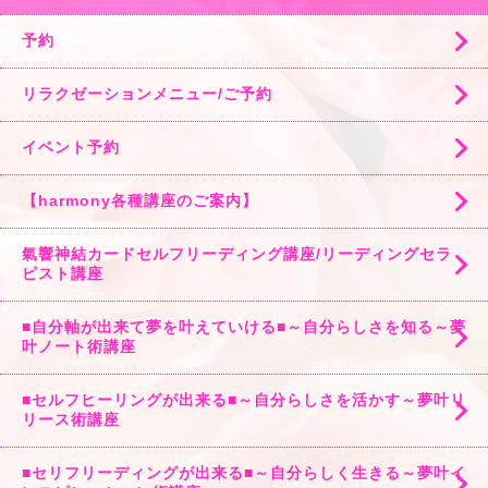
予約
リラクゼーションメニュー/ご予約
イベント予約
【harmony各種講座のご案内】
氣響神結カードセルフリーディング講座/リーディングセラ
ピスト講座
■自分軸が出来て夢を叶えていける■～自分らしさを知る～夢
叶ノート術講座
■セルフヒーリングが出来る■～自分らしさを活かす～夢叶リ
リース術講座
■セリフリーディングが出来る■～自分らしく生きる～夢叶イ