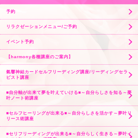
予約
リラクゼーションメニュー/ご予約
イベント予約
【harmony各種講座のご案内】
氣響神結カードセルフリーディング講座/リーディングセラ
ピスト講座
■自分軸が出来て夢を叶えていける■～自分らしさを知る～夢
叶ノート術講座
■セルフヒーリングが出来る■～自分らしさを活かす～夢叶リ
リース術講座
■セリフリーディングが出来る■～自分らしく生きる～夢叶イ