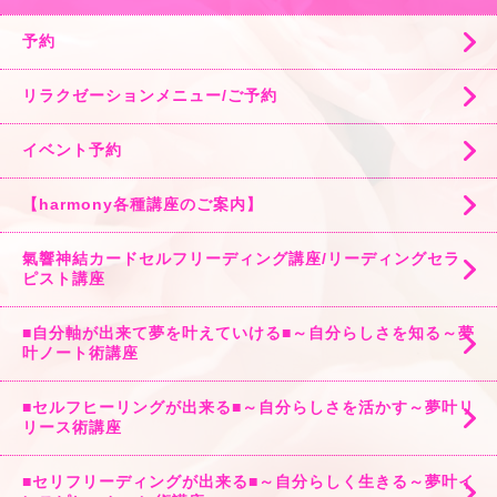
予約
リラクゼーションメニュー/ご予約
イベント予約
【harmony各種講座のご案内】
氣響神結カードセルフリーディング講座/リーディングセラ
ピスト講座
■自分軸が出来て夢を叶えていける■～自分らしさを知る～夢
叶ノート術講座
■セルフヒーリングが出来る■～自分らしさを活かす～夢叶リ
リース術講座
■セリフリーディングが出来る■～自分らしく生きる～夢叶イ