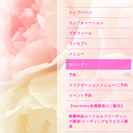
トップページ
インフォメーション
プロフィール
コンセプト
メニュー
カレンダー
予約
リラクゼーションメニュー/ご予約
イベント予約
【harmony各種講座のご案内】
氣響神結カードセルフリーディン
グ講座/リーディングセラピスト講
座