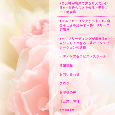
■自分軸が出来て夢を叶えていけ
る■～自分らしさを知る～夢叶ノ
ート術講座
■セルフヒーリングが出来る■～自
分らしさを活かす～夢叶リリース
術講座
■セリフリーディングが出来る■～
自分らしく生きる～夢叶インスピ
レーション術講座
ボディケアセラピストスクール
店舗情報
お問い合わせ
ブログ
お客様の声
【公式LINE】
stand.fm