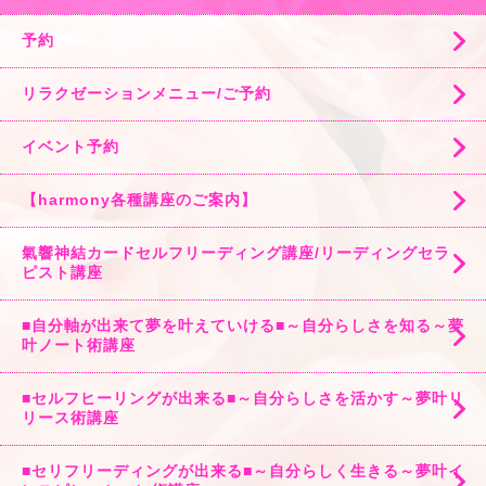
予約
リラクゼーションメニュー/ご予約
イベント予約
【harmony各種講座のご案内】
氣響神結カードセルフリーディング講座/リーディングセラ
ピスト講座
■自分軸が出来て夢を叶えていける■～自分らしさを知る～夢
叶ノート術講座
■セルフヒーリングが出来る■～自分らしさを活かす～夢叶リ
リース術講座
■セリフリーディングが出来る■～自分らしく生きる～夢叶イ