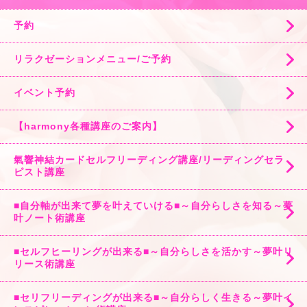
予約
リラクゼーションメニュー/ご予約
イベント予約
【harmony各種講座のご案内】
氣響神結カードセルフリーディング講座/リーディングセラ
ピスト講座
■自分軸が出来て夢を叶えていける■～自分らしさを知る～夢
叶ノート術講座
■セルフヒーリングが出来る■～自分らしさを活かす～夢叶リ
リース術講座
■セリフリーディングが出来る■～自分らしく生きる～夢叶イ