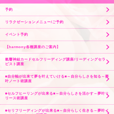
予約
リラクゼーションメニュー/ご予約
イベント予約
【harmony各種講座のご案内】
氣響神結カードセルフリーディング講座/リーディングセラ
ピスト講座
■自分軸が出来て夢を叶えていける■～自分らしさを知る～夢
叶ノート術講座
■セルフヒーリングが出来る■～自分らしさを活かす～夢叶リ
リース術講座
■セリフリーディングが出来る■～自分らしく生きる～夢叶イ