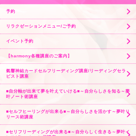
予約
リラクゼーションメニュー/ご予約
イベント予約
【harmony各種講座のご案内】
氣響神結カードセルフリーディング講座/リーディングセラ
ピスト講座
■自分軸が出来て夢を叶えていける■～自分らしさを知る～夢
叶ノート術講座
■セルフヒーリングが出来る■～自分らしさを活かす～夢叶リ
リース術講座
■セリフリーディングが出来る■～自分らしく生きる～夢叶イ