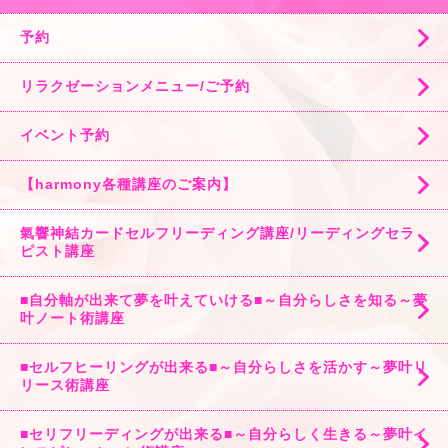
予約
リラクゼーションメニュー/ご予約
イベント予約
【harmony各種講座のご案内】
氣響神結カードセルフリーディング講座/リーディングセラ
ピスト講座
■自分軸が出来て夢を叶えていける■～自分らしさを知る～夢
叶ノート術講座
■セルフヒーリングが出来る■～自分らしさを活かす～夢叶リ
リース術講座
■セリフリーディングが出来る■～自分らしく生きる～夢叶イ