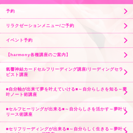
予約
リラクゼーションメニュー/ご予約
イベント予約
【harmony各種講座のご案内】
氣響神結カードセルフリーディング講座/リーディングセラ
ピスト講座
■自分軸が出来て夢を叶えていける■～自分らしさを知る～夢
叶ノート術講座
■セルフヒーリングが出来る■～自分らしさを活かす～夢叶リ
リース術講座
■セリフリーディングが出来る■～自分らしく生きる～夢叶イ