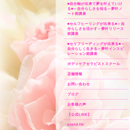
■自分軸が出来て夢を叶えていけ
る■～自分らしさを知る～夢叶ノ
ート術講座
■セルフヒーリングが出来る■～自
分らしさを活かす～夢叶リリース
術講座
■セリフリーディングが出来る■～
自分らしく生きる～夢叶インスピ
レーション術講座
ボディケアセラピストスクール
店舗情報
お問い合わせ
ブログ
お客様の声
【公式LINE】
stand.fm