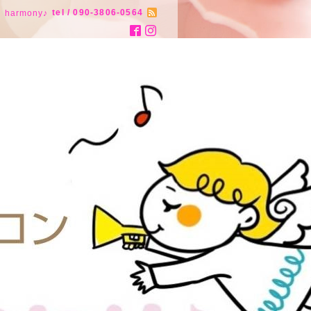
tel / 090-3806-0564
armony♪