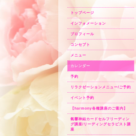
トップページ
インフォメーション
プロフィール
コンセプト
メニュー
カレンダー
予約
リラクゼーションメニュー/ご予約
イベント予約
【harmony各種講座のご案内】
氣響神結カードセルフリーディン
グ講座/リーディングセラピスト講
座