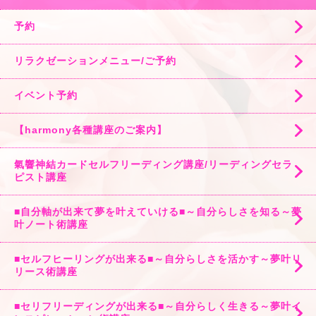
予約
リラクゼーションメニュー/ご予約
イベント予約
【harmony各種講座のご案内】
氣響神結カードセルフリーディング講座/リーディングセラ
ピスト講座
■自分軸が出来て夢を叶えていける■～自分らしさを知る～夢
叶ノート術講座
■セルフヒーリングが出来る■～自分らしさを活かす～夢叶リ
リース術講座
■セリフリーディングが出来る■～自分らしく生きる～夢叶イ