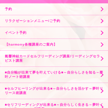
予約
リラクゼーションメニュー/ご予約
イベント予約
【harmony各種講座のご案内】
氣響神結カードセルフリーディング講座/リーディングセラ
ピスト講座
■自分軸が出来て夢を叶えていける■～自分らしさを知る～夢
叶ノート術講座
■セルフヒーリングが出来る■～自分らしさを活かす～夢叶リ
リース術講座
■セリフリーディングが出来る■～自分らしく生きる～夢叶イ