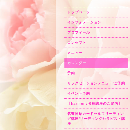
トップページ
インフォメーション
プロフィール
コンセプト
メニュー
カレンダー
予約
リラクゼーションメニュー/ご予約
イベント予約
【harmony各種講座のご案内】
氣響神結カードセルフリーディン
グ講座/リーディングセラピスト講
座