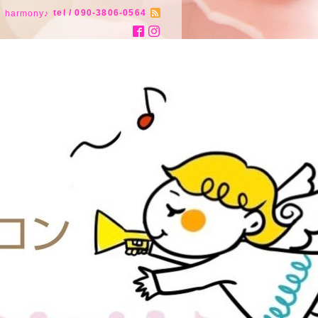
tel / 090-3806-0564
armony♪