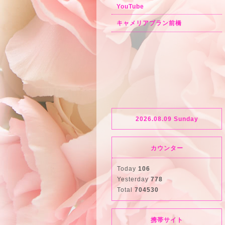
YouTube
キャメリアブラン前橋
2026.08.09 Sunday
カウンター
Today
106
Yesterday
778
Total
704530
携帯サイト