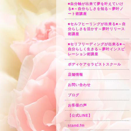
■自分軸が出来て夢を叶えていけ
る■～自分らしさを知る～夢叶ノ
ート術講座
■セルフヒーリングが出来る■～自
分らしさを活かす～夢叶リリース
術講座
■セリフリーディングが出来る■～
自分らしく生きる～夢叶インスピ
レーション術講座
ボディケアセラピストスクール
店舗情報
お問い合わせ
ブログ
お客様の声
【公式LINE】
stand.fm