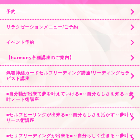
予約
リラクゼーションメニュー/ご予約
イベント予約
【harmony各種講座のご案内】
氣響神結カードセルフリーディング講座/リーディングセラ
ピスト講座
■自分軸が出来て夢を叶えていける■～自分らしさを知る～夢
叶ノート術講座
■セルフヒーリングが出来る■～自分らしさを活かす～夢叶リ
リース術講座
■セリフリーディングが出来る■～自分らしく生きる～夢叶イ