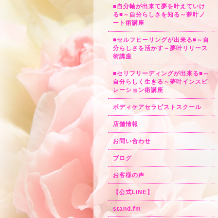
■自分軸が出来て夢を叶えていけ
る■～自分らしさを知る～夢叶ノ
ート術講座
■セルフヒーリングが出来る■～自
分らしさを活かす～夢叶リリース
術講座
■セリフリーディングが出来る■～
自分らしく生きる～夢叶インスピ
レーション術講座
ボディケアセラピストスクール
店舗情報
お問い合わせ
ブログ
お客様の声
【公式LINE】
stand.fm