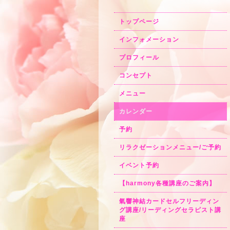
トップページ
インフォメーション
プロフィール
コンセプト
メニュー
カレンダー
予約
リラクゼーションメニュー/ご予約
イベント予約
【harmony各種講座のご案内】
氣響神結カードセルフリーディン
グ講座/リーディングセラピスト講
座