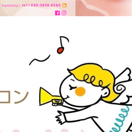
tel / 090-3806-0564
armony♪