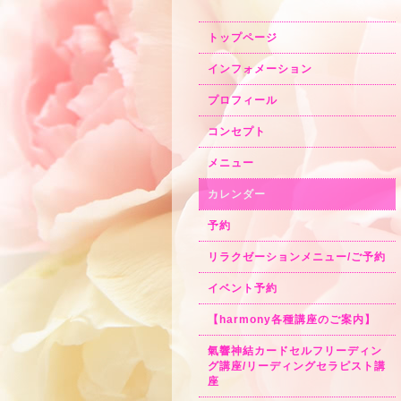
トップページ
インフォメーション
プロフィール
コンセプト
メニュー
カレンダー
予約
リラクゼーションメニュー/ご予約
イベント予約
【harmony各種講座のご案内】
氣響神結カードセルフリーディン
グ講座/リーディングセラピスト講
座