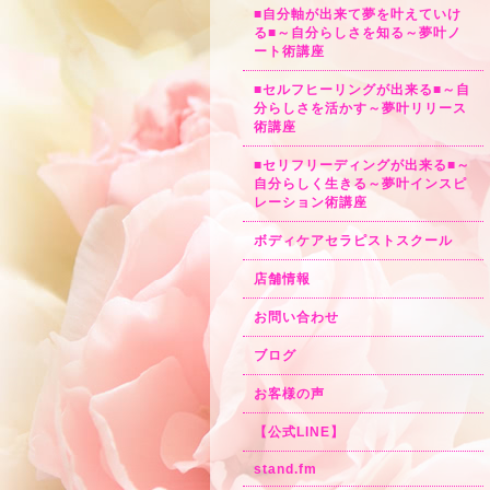
■自分軸が出来て夢を叶えていけ
る■～自分らしさを知る～夢叶ノ
ート術講座
■セルフヒーリングが出来る■～自
分らしさを活かす～夢叶リリース
術講座
■セリフリーディングが出来る■～
自分らしく生きる～夢叶インスピ
レーション術講座
ボディケアセラピストスクール
店舗情報
お問い合わせ
ブログ
お客様の声
【公式LINE】
stand.fm