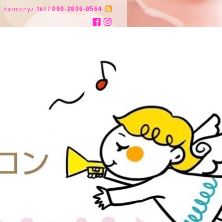
tel / 090-3806-0564
armony♪