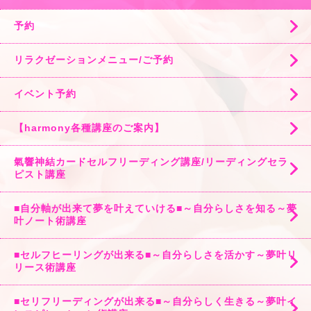
予約
リラクゼーションメニュー/ご予約
イベント予約
【harmony各種講座のご案内】
氣響神結カードセルフリーディング講座/リーディングセラ
ピスト講座
■自分軸が出来て夢を叶えていける■～自分らしさを知る～夢
叶ノート術講座
■セルフヒーリングが出来る■～自分らしさを活かす～夢叶リ
リース術講座
■セリフリーディングが出来る■～自分らしく生きる～夢叶イ