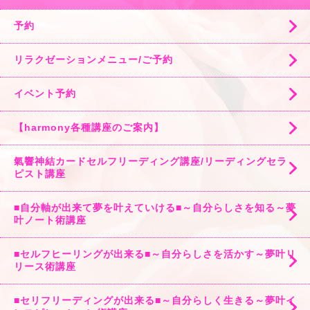
予約
リラクゼーションメニュー/ご予約
イベント予約
【harmony各種講座のご案内】
氣響神結カードセルフリーディング講座/リーディングセラ
ピスト講座
■自分軸が出来て夢を叶えていける■～自分らしさを知る～夢
叶ノート術講座
■セルフヒーリングが出来る■～自分らしさを活かす～夢叶リ
リース術講座
■セリフリーディングが出来る■～自分らしく生きる～夢叶イ