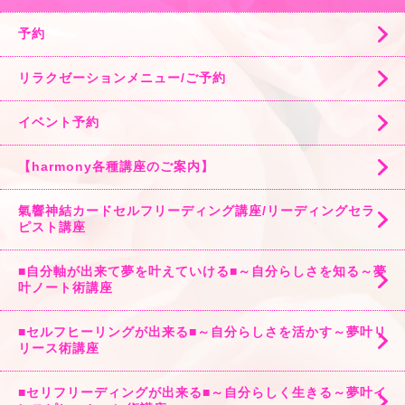
予約
リラクゼーションメニュー/ご予約
イベント予約
【harmony各種講座のご案内】
氣響神結カードセルフリーディング講座/リーディングセラ
ピスト講座
■自分軸が出来て夢を叶えていける■～自分らしさを知る～夢
叶ノート術講座
■セルフヒーリングが出来る■～自分らしさを活かす～夢叶リ
リース術講座
■セリフリーディングが出来る■～自分らしく生きる～夢叶イ