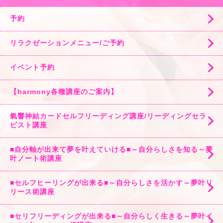
予約
リラクゼーションメニュー/ご予約
イベント予約
【harmony各種講座のご案内】
氣響神結カードセルフリーディング講座/リーディングセラ
ピスト講座
■自分軸が出来て夢を叶えていける■～自分らしさを知る～夢
叶ノート術講座
■セルフヒーリングが出来る■～自分らしさを活かす～夢叶リ
リース術講座
■セリフリーディングが出来る■～自分らしく生きる～夢叶イ