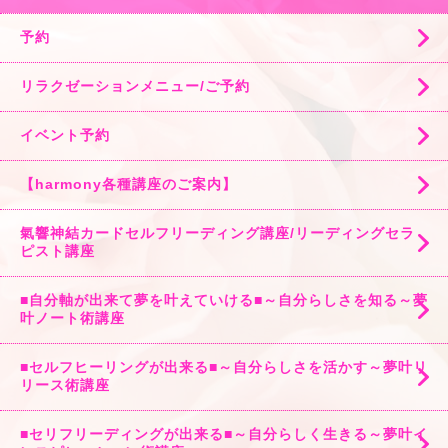
予約
リラクゼーションメニュー/ご予約
イベント予約
【harmony各種講座のご案内】
氣響神結カードセルフリーディング講座/リーディングセラ
ピスト講座
■自分軸が出来て夢を叶えていける■～自分らしさを知る～夢
叶ノート術講座
■セルフヒーリングが出来る■～自分らしさを活かす～夢叶リ
リース術講座
■セリフリーディングが出来る■～自分らしく生きる～夢叶イ