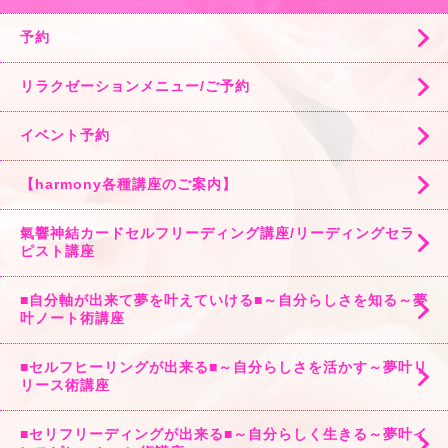
予約
リラクゼーションメニュー/ご予約
イベント予約
【harmony各種講座のご案内】
氣響神結カードセルフリーディング講座/リーディングセラ
ピスト講座
■自分軸が出来て夢を叶えていける■～自分らしさを知る～夢
叶ノート術講座
■セルフヒーリングが出来る■～自分らしさを活かす～夢叶リ
リース術講座
■セリフリーディングが出来る■～自分らしく生きる～夢叶イ