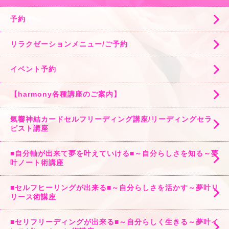
予約
リラクゼーションメニュー/ご予約
イベント予約
【harmony各種講座のご案内】
氣響神結カードセルフリーディング講座/リーディングセラ
ピスト講座
■自分軸が出来て夢を叶えていける■～自分らしさを知る～夢
叶ノート術講座
■セルフヒーリングが出来る■～自分らしさを活かす～夢叶リ
リース術講座
■セリフリーディングが出来る■～自分らしく生きる～夢叶イ