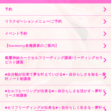
予約
リラクゼーションメニュー/ご予約
イベント予約
【harmony各種講座のご案内】
氣響神結カードセルフリーディング講座/リーディングセラ
ピスト講座
■自分軸が出来て夢を叶えていける■～自分らしさを知る～夢
叶ノート術講座
■セルフヒーリングが出来る■～自分らしさを活かす～夢叶リ
リース術講座
■セリフリーディングが出来る■～自分らしく生きる～夢叶イ