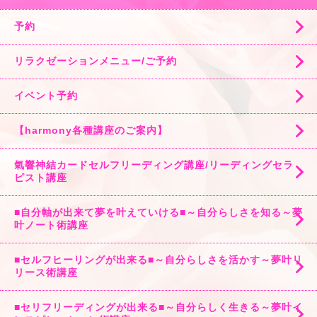
予約
リラクゼーションメニュー/ご予約
イベント予約
【harmony各種講座のご案内】
氣響神結カードセルフリーディング講座/リーディングセラ
ピスト講座
■自分軸が出来て夢を叶えていける■～自分らしさを知る～夢
叶ノート術講座
■セルフヒーリングが出来る■～自分らしさを活かす～夢叶リ
リース術講座
■セリフリーディングが出来る■～自分らしく生きる～夢叶イ