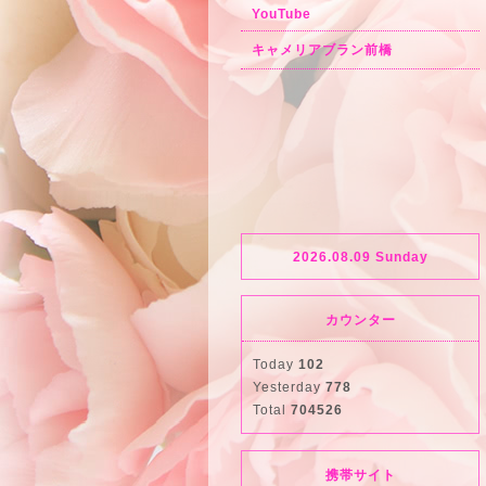
YouTube
キャメリアブラン前橋
2026.08.09 Sunday
カウンター
Today
102
Yesterday
778
Total
704526
携帯サイト