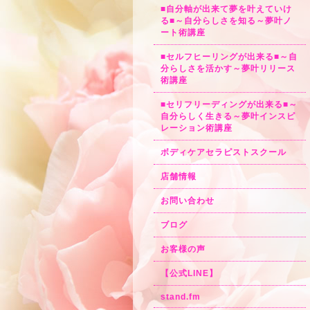
■自分軸が出来て夢を叶えていけ
る■～自分らしさを知る～夢叶ノ
ート術講座
■セルフヒーリングが出来る■～自
分らしさを活かす～夢叶リリース
術講座
■セリフリーディングが出来る■～
自分らしく生きる～夢叶インスピ
レーション術講座
ボディケアセラピストスクール
店舗情報
お問い合わせ
ブログ
お客様の声
【公式LINE】
stand.fm