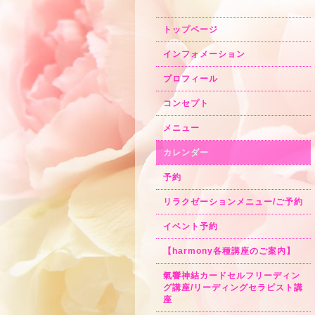
トップページ
インフォメーション
プロフィール
コンセプト
メニュー
カレンダー
予約
リラクゼーションメニュー/ご予約
イベント予約
【harmony各種講座のご案内】
氣響神結カードセルフリーディン
グ講座/リーディングセラピスト講
座