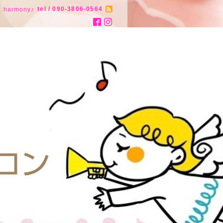
tel / 090-3806-0564
armony♪