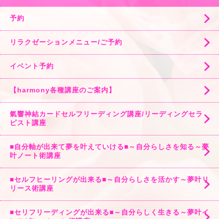
予約
リラクゼーションメニュー/ご予約
イベント予約
【harmony各種講座のご案内】
氣響神結カードセルフリーディング講座/リーディングセラ
ピスト講座
■自分軸が出来て夢を叶えていける■～自分らしさを知る～夢
叶ノート術講座
■セルフヒーリングが出来る■～自分らしさを活かす～夢叶リ
リース術講座
■セリフリーディングが出来る■～自分らしく生きる～夢叶イ