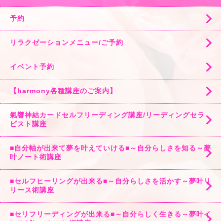
予約
リラクゼーションメニュー/ご予約
イベント予約
【harmony各種講座のご案内】
氣響神結カードセルフリーディング講座/リーディングセラ
ピスト講座
■自分軸が出来て夢を叶えていける■～自分らしさを知る～夢
叶ノート術講座
■セルフヒーリングが出来る■～自分らしさを活かす～夢叶リ
リース術講座
■セリフリーディングが出来る■～自分らしく生きる～夢叶イ