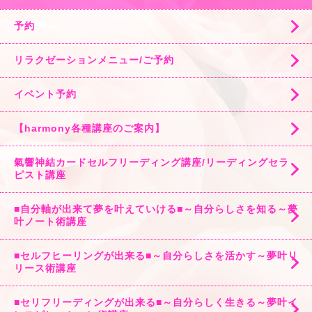
予約
リラクゼーションメニュー/ご予約
イベント予約
【harmony各種講座のご案内】
氣響神結カードセルフリーディング講座/リーディングセラ
ピスト講座
■自分軸が出来て夢を叶えていける■～自分らしさを知る～夢
叶ノート術講座
■セルフヒーリングが出来る■～自分らしさを活かす～夢叶リ
リース術講座
■セリフリーディングが出来る■～自分らしく生きる～夢叶イ