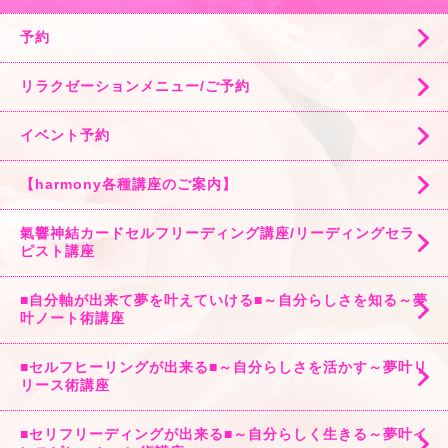
予約
リラクゼーションメニュー/ご予約
イベント予約
【harmony各種講座のご案内】
氣響神結カードセルフリーディング講座/リーディングセラ
ピスト講座
■自分軸が出来て夢を叶えていける■～自分らしさを知る～夢
叶ノート術講座
■セルフヒーリングが出来る■～自分らしさを活かす～夢叶リ
リース術講座
■セリフリーディングが出来る■～自分らしく生きる～夢叶イ