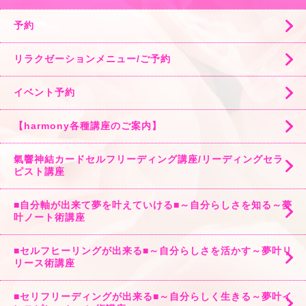
予約
リラクゼーションメニュー/ご予約
イベント予約
【harmony各種講座のご案内】
氣響神結カードセルフリーディング講座/リーディングセラ
ピスト講座
■自分軸が出来て夢を叶えていける■～自分らしさを知る～夢
叶ノート術講座
■セルフヒーリングが出来る■～自分らしさを活かす～夢叶リ
リース術講座
■セリフリーディングが出来る■～自分らしく生きる～夢叶イ