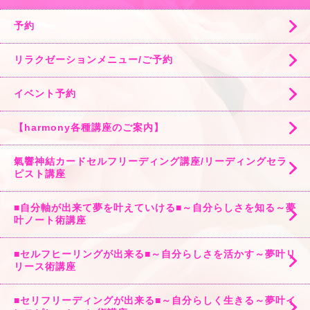
予約
リラクゼーションメニュー/ご予約
イベント予約
【harmony各種講座のご案内】
氣響神結カードセルフリーディング講座/リーディングセラ
ピスト講座
■自分軸が出来て夢を叶えていける■～自分らしさを知る～夢
叶ノート術講座
■セルフヒーリングが出来る■～自分らしさを活かす～夢叶リ
リース術講座
■セリフリーディングが出来る■～自分らしく生きる～夢叶イ