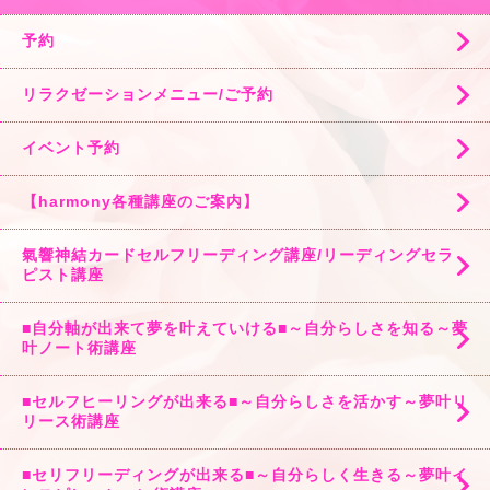
予約
リラクゼーションメニュー/ご予約
イベント予約
【harmony各種講座のご案内】
氣響神結カードセルフリーディング講座/リーディングセラ
ピスト講座
■自分軸が出来て夢を叶えていける■～自分らしさを知る～夢
叶ノート術講座
■セルフヒーリングが出来る■～自分らしさを活かす～夢叶リ
リース術講座
■セリフリーディングが出来る■～自分らしく生きる～夢叶イ