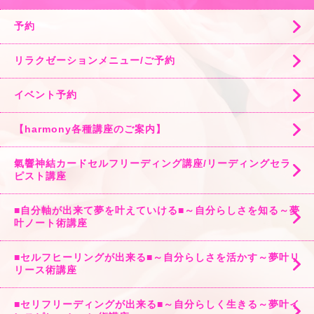
予約
リラクゼーションメニュー/ご予約
イベント予約
【harmony各種講座のご案内】
氣響神結カードセルフリーディング講座/リーディングセラ
ピスト講座
■自分軸が出来て夢を叶えていける■～自分らしさを知る～夢
叶ノート術講座
■セルフヒーリングが出来る■～自分らしさを活かす～夢叶リ
リース術講座
■セリフリーディングが出来る■～自分らしく生きる～夢叶イ