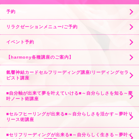
予約
リラクゼーションメニュー/ご予約
イベント予約
【harmony各種講座のご案内】
氣響神結カードセルフリーディング講座/リーディングセラ
ピスト講座
■自分軸が出来て夢を叶えていける■～自分らしさを知る～夢
叶ノート術講座
■セルフヒーリングが出来る■～自分らしさを活かす～夢叶リ
リース術講座
■セリフリーディングが出来る■～自分らしく生きる～夢叶イ