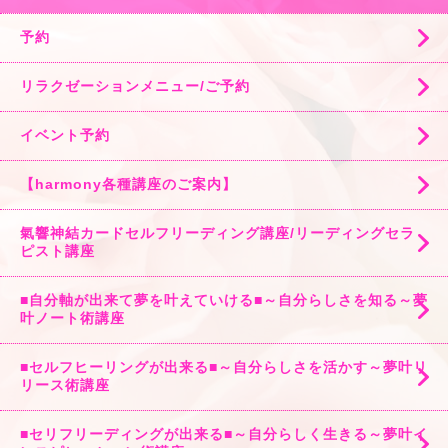
予約
リラクゼーションメニュー/ご予約
イベント予約
【harmony各種講座のご案内】
氣響神結カードセルフリーディング講座/リーディングセラ
ピスト講座
■自分軸が出来て夢を叶えていける■～自分らしさを知る～夢
叶ノート術講座
■セルフヒーリングが出来る■～自分らしさを活かす～夢叶リ
リース術講座
■セリフリーディングが出来る■～自分らしく生きる～夢叶イ