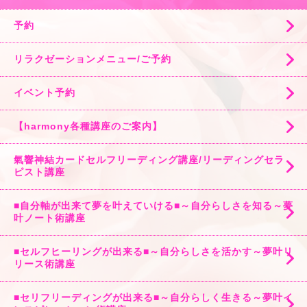
予約
リラクゼーションメニュー/ご予約
イベント予約
【harmony各種講座のご案内】
氣響神結カードセルフリーディング講座/リーディングセラ
ピスト講座
■自分軸が出来て夢を叶えていける■～自分らしさを知る～夢
叶ノート術講座
■セルフヒーリングが出来る■～自分らしさを活かす～夢叶リ
リース術講座
■セリフリーディングが出来る■～自分らしく生きる～夢叶イ