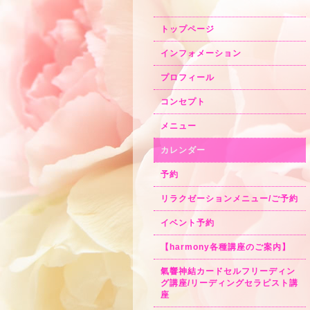
トップページ
インフォメーション
プロフィール
コンセプト
メニュー
カレンダー
予約
リラクゼーションメニュー/ご予約
イベント予約
【harmony各種講座のご案内】
氣響神結カードセルフリーディン
グ講座/リーディングセラピスト講
座