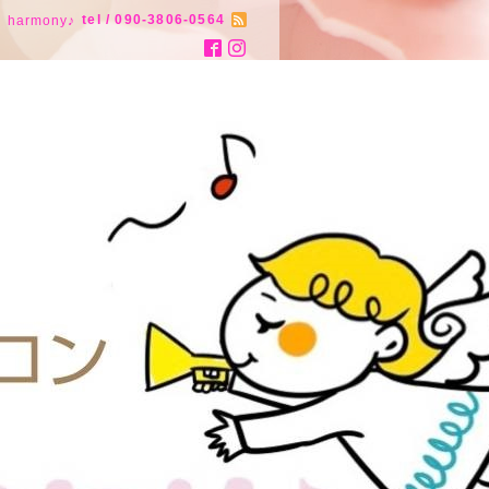
tel / 090-3806-0564
armony♪