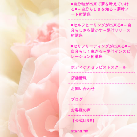
■自分軸が出来て夢を叶えていけ
る■～自分らしさを知る～夢叶ノ
ート術講座
■セルフヒーリングが出来る■～自
分らしさを活かす～夢叶リリース
術講座
■セリフリーディングが出来る■～
自分らしく生きる～夢叶インスピ
レーション術講座
ボディケアセラピストスクール
店舗情報
お問い合わせ
ブログ
お客様の声
【公式LINE】
stand.fm