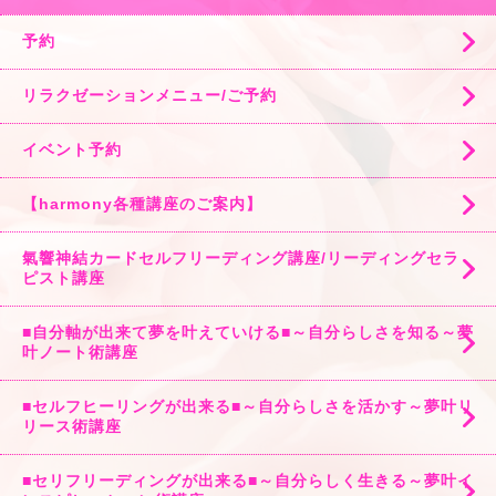
予約
リラクゼーションメニュー/ご予約
イベント予約
【harmony各種講座のご案内】
氣響神結カードセルフリーディング講座/リーディングセラ
ピスト講座
■自分軸が出来て夢を叶えていける■～自分らしさを知る～夢
叶ノート術講座
■セルフヒーリングが出来る■～自分らしさを活かす～夢叶リ
リース術講座
■セリフリーディングが出来る■～自分らしく生きる～夢叶イ