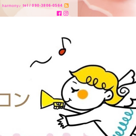
tel / 090-3806-0564
armony♪