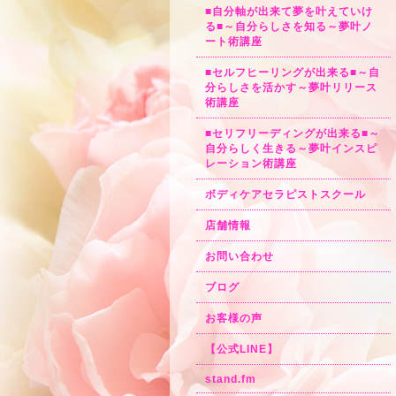
■自分軸が出来て夢を叶えていけ
る■～自分らしさを知る～夢叶ノ
ート術講座
■セルフヒーリングが出来る■～自
分らしさを活かす～夢叶リリース
術講座
■セリフリーディングが出来る■～
自分らしく生きる～夢叶インスピ
レーション術講座
ボディケアセラピストスクール
店舗情報
お問い合わせ
ブログ
お客様の声
【公式LINE】
stand.fm