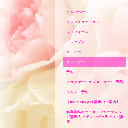
トップページ
インフォメーション
プロフィール
コンセプト
メニュー
カレンダー
予約
リラクゼーションメニュー/ご予約
イベント予約
【harmony各種講座のご案内】
氣響神結カードセルフリーディン
グ講座/リーディングセラピスト講
座