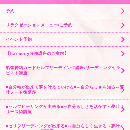
予約
リラクゼーションメニュー/ご予約
イベント予約
【harmony各種講座のご案内】
氣響神結カードセルフリーディング講座/リーディングセラ
ピスト講座
■自分軸が出来て夢を叶えていける■～自分らしさを知る～夢
叶ノート術講座
■セルフヒーリングが出来る■～自分らしさを活かす～夢叶リ
リース術講座
■セリフリーディングが出来る■～自分らしく生きる～夢叶イ