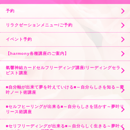
予約
リラクゼーションメニュー/ご予約
イベント予約
【harmony各種講座のご案内】
氣響神結カードセルフリーディング講座/リーディングセラ
ピスト講座
■自分軸が出来て夢を叶えていける■～自分らしさを知る～夢
叶ノート術講座
■セルフヒーリングが出来る■～自分らしさを活かす～夢叶リ
リース術講座
■セリフリーディングが出来る■～自分らしく生きる～夢叶イ