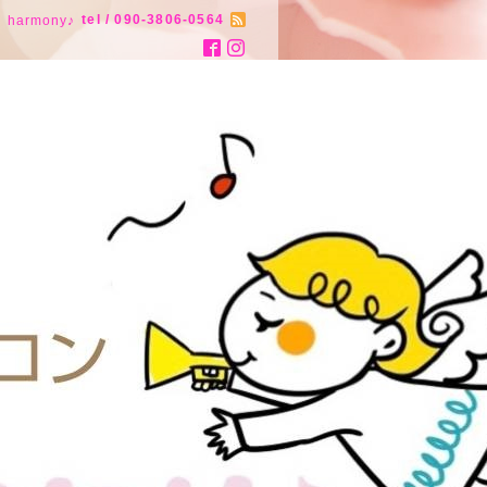
tel / 090-3806-0564
armony♪