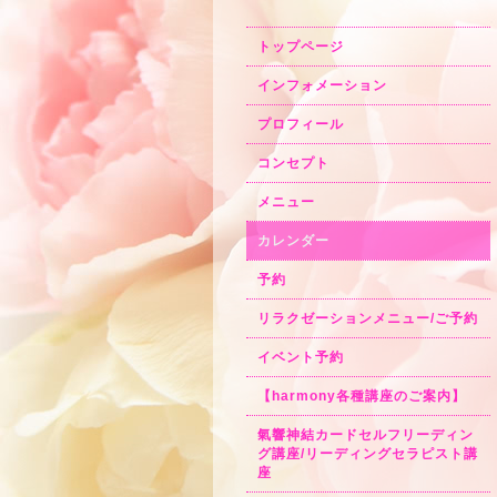
トップページ
インフォメーション
プロフィール
コンセプト
メニュー
カレンダー
予約
リラクゼーションメニュー/ご予約
イベント予約
【harmony各種講座のご案内】
氣響神結カードセルフリーディン
グ講座/リーディングセラピスト講
座