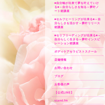
■自分軸が出来て夢を叶えていけ
る■～自分らしさを知る～夢叶ノ
ート術講座
■セルフヒーリングが出来る■～自
分らしさを活かす～夢叶リリース
術講座
■セリフリーディングが出来る■～
自分らしく生きる～夢叶インスピ
レーション術講座
ボディケアセラピストスクール
店舗情報
お問い合わせ
ブログ
お客様の声
【公式LINE】
stand.fm