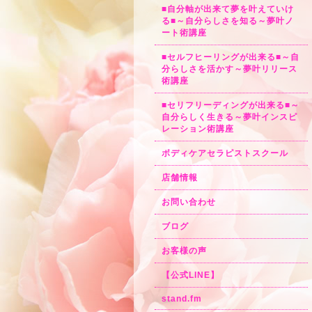
■自分軸が出来て夢を叶えていけ
る■～自分らしさを知る～夢叶ノ
ート術講座
■セルフヒーリングが出来る■～自
分らしさを活かす～夢叶リリース
術講座
■セリフリーディングが出来る■～
自分らしく生きる～夢叶インスピ
レーション術講座
ボディケアセラピストスクール
店舗情報
お問い合わせ
ブログ
お客様の声
【公式LINE】
stand.fm