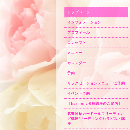
トップページ
インフォメーション
プロフィール
コンセプト
メニュー
カレンダー
予約
リラクゼーションメニュー/ご予約
イベント予約
【harmony各種講座のご案内】
氣響神結カードセルフリーディン
グ講座/リーディングセラピスト講
座