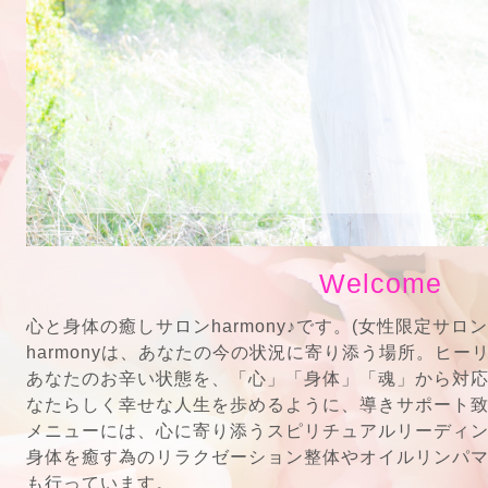
Welcome
心と身体の癒しサロンharmony♪です。(女性限定サロン
harmonyは、あなたの今の状況に寄り添う場所。ヒー
あなたのお辛い状態を、「心」「身体」「魂」から対
なたらしく幸せな人生を歩めるように、導きサポート
メニューには、心に寄り添うスピリチュアルリーディ
身体を癒す為のリラクゼーション整体やオイルリンパ
も行っています。