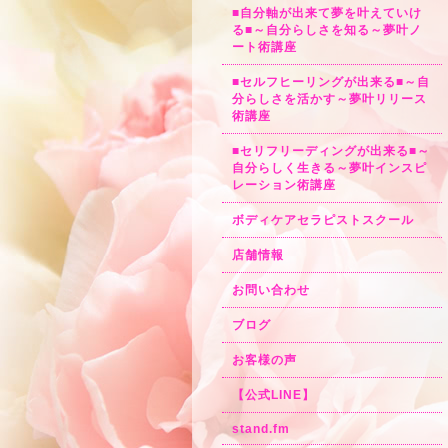
■自分軸が出来て夢を叶えていけ
る■～自分らしさを知る～夢叶ノ
ート術講座
■セルフヒーリングが出来る■～自
分らしさを活かす～夢叶リリース
術講座
■セリフリーディングが出来る■～
自分らしく生きる～夢叶インスピ
レーション術講座
ボディケアセラピストスクール
店舗情報
お問い合わせ
ブログ
お客様の声
【公式LINE】
stand.fm