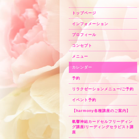
トップページ
インフォメーション
プロフィール
コンセプト
メニュー
カレンダー
予約
リラクゼーションメニュー/ご予約
イベント予約
【harmony各種講座のご案内】
氣響神結カードセルフリーディン
グ講座/リーディングセラピスト講
座