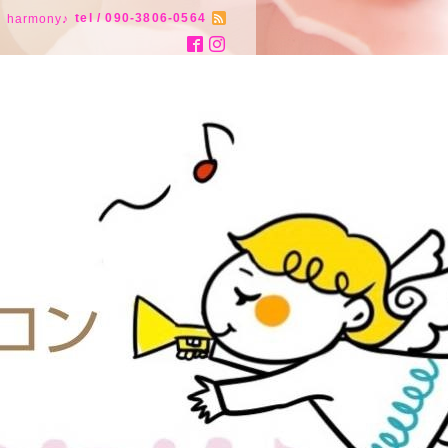
tel / 090-3806-0564
armony♪