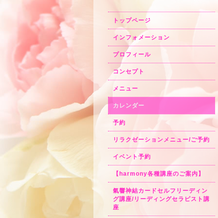
トップページ
インフォメーション
プロフィール
コンセプト
メニュー
カレンダー
予約
リラクゼーションメニュー/ご予約
イベント予約
【harmony各種講座のご案内】
氣響神結カードセルフリーディン
グ講座/リーディングセラピスト講
座