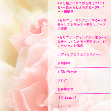
■自分軸が出来て夢を叶えていけ
る■～自分らしさを知る～夢叶ノ
ート術講座
■セルフヒーリングが出来る■～自
分らしさを活かす～夢叶リリース
術講座
■セリフリーディングが出来る■～
自分らしく生きる～夢叶インスピ
レーション術講座
ボディケアセラピストスクール
店舗情報
お問い合わせ
ブログ
お客様の声
【公式LINE】
stand.fm