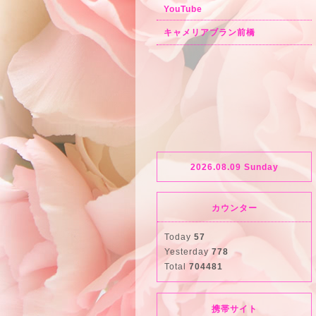
YouTube
キャメリアブラン前橋
2026.08.09 Sunday
カウンター
Today
57
Yesterday
778
Total
704481
携帯サイト