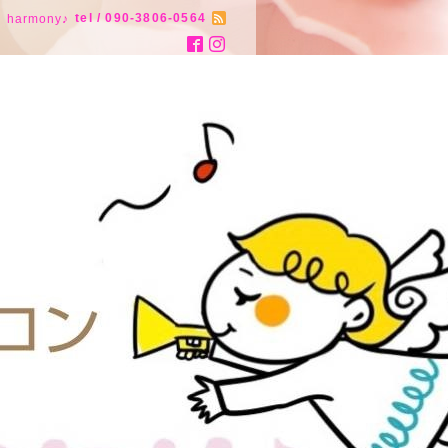
tel / 090-3806-0564
armony♪