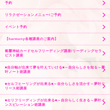
予約
リラクゼーションメニュー/ご予約
イベント予約
【harmony各種講座のご案内】
氣響神結カードセルフリーディング講座/リーディングセラ
ピスト講座
■自分軸が出来て夢を叶えていける■～自分らしさを知る～夢
叶ノート術講座
■セルフヒーリングが出来る■～自分らしさを活かす～夢叶リ
リース術講座
■セリフリーディングが出来る■～自分らしく生きる～夢叶イ
ンスピレーション術講座