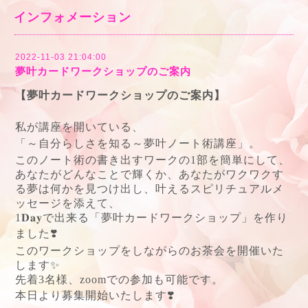
インフォメーション
2022-11-03 21:04:00
夢叶カードワークショップのご案内
【夢叶カードワークショップのご案内】
私が講座を開いている、
「～自分らしさを知る～夢叶ノート術講座」。
このノート術の書き出すワークの
1
部を簡単にして、
あなたがどんなことで輝くか、あなたがワクワクす
る夢は何かを見つけ出し、叶えるスピリチュアルメ
ッセージを添えて、
1‪
𝐃𝐚𝐲
で出来る「夢叶カードワークショップ」を作り
ました
❣️
このワークショップをしながらのお茶会を開催いた
します
✨
先着
3
名様、
zoom
での参加も可能です。
本日より募集開始いたします
❣️