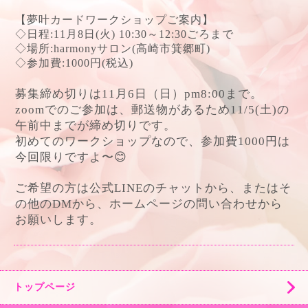
【夢叶カードワークショップご案内】
◇日程
:11
月
8
日
(
火
) 10:30
～
12:30
ごろまで
◇場所
:harmony
サロン
(
高崎市箕郷町
)
◇参加費
:1000
円
(
税込
)
募集締め切りは
11
月
6
日（日）
pm8:00
まで。
zoom
でのご参加は、郵送物があるため
11/5(
土
)
の
午前中までが締め切りです。
初めてのワークショップなので、参加費
1000
円は
今回限りですよ〜
😊
ご希望の方は公式
LINE
のチャットから、またはそ
の他の
DM
から、ホームページの問い合わせから
お願いします。
トップページ